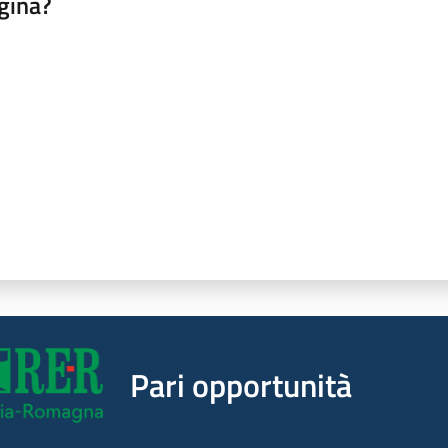
gina?
a da 1 a 5 stelle
Pari opportunità