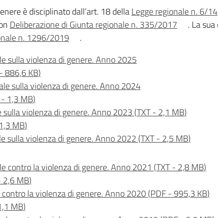
enere è disciplinato dall’art. 18 della
Legge regionale n. 6/14
con
Deliberazione di Giunta regionale n. 335/2017
. La su
ionale n. 1296/2019
.
le sulla violenza di genere. Anno 2025
-
886,6 KB
)
ale sulla violenza di genere. Anno 2024
-
1,3 MB
)
e sulla violenza di genere. Anno 2023
(
TXT
-
2,1 MB
)
1,3 MB
)
le sulla violenza di genere. Anno 2022
(
TXT
-
2,5 MB
)
le contro la violenza di genere. Anno 2021
(
TXT
-
2,8 MB
)
-
2,6 MB
)
e contro la violenza di genere. Anno 2020
(
PDF
-
995,3 KB
)
1,1 MB
)