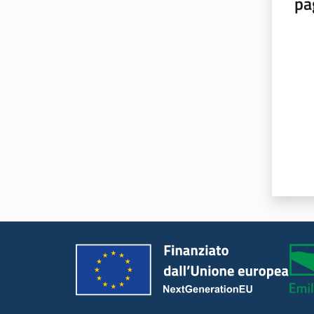
pa
Valut