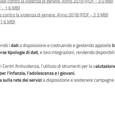
nale contro la violenza di genere. Anno 2019
(
PDF
-
3,0 MB
)
F
-
1,6 MB
)
e contro la violenza di genere. Anno 2018
(
PDF
-
2,3 MB
)
1,6 MB
)
endo i
dati
a disposizione e costruendo e gestendo apposite
b
rse tipologie di dati
, e loro integrazioni, rendendo disponibili
entri Antiviolenza, l’utilizzo di strumenti per la v
alutazione
er l’infanzia, l’adolescenza e i giovani.
sulla rete dei servizi
a disposizione e sostenere campagne 