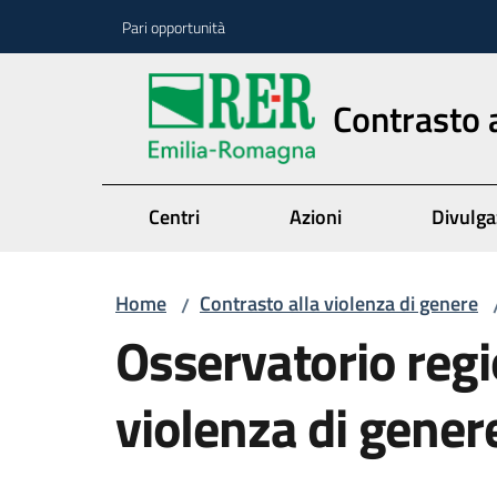
Vai al contenuto
Vai alla navigazione
Vai al footer
Pari opportunità
Contrasto a
Centri
Azioni
Divulga
Home
Contrasto alla violenza di genere
/
Osservatorio regi
violenza di gener