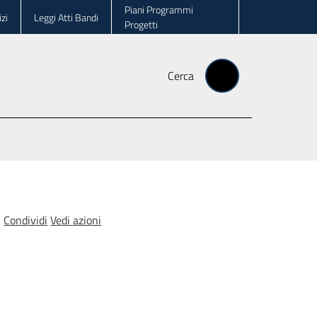
Piani Programmi
zi
Leggi Atti Bandi
Progetti
Cerca
Condividi
Vedi azioni