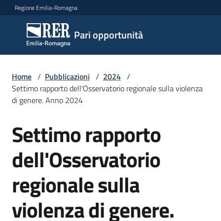
Vai al contenuto
Vai alla navigazione
Vai al footer
Regione Emilia-Romagna
Pari
Pari opportunità
opportunità
Home
/
Pubblicazioni
/
2024
/
Argomenti
Settimo rapporto dell'Osservatorio regionale sulla violenza
di genere. Anno 2024
Settimo rapporto
Novità
Salta al contenuto
dell'Osservatorio
Servizi
regionale sulla
Leggi
violenza di genere.
Atti
Bandi