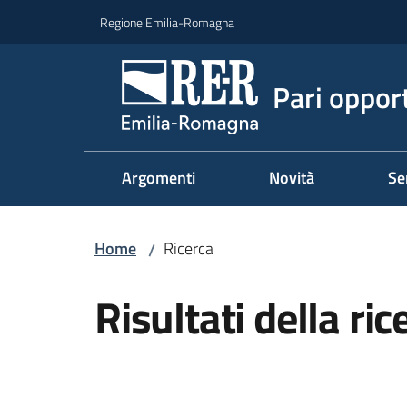
Vai al contenuto
Vai alla navigazione
Vai al footer
Regione Emilia-Romagna
Pari oppor
Argomenti
Novità
Se
Home
Ricerca
/
Risultati della ric