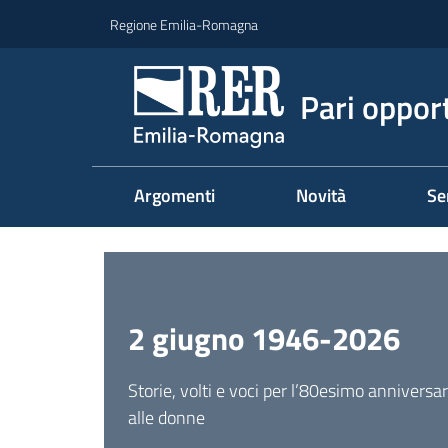
Vai al contenuto
Vai alla navigazione
Vai al footer
Regione Emilia-Romagna
Pari oppor
Argomenti
Novità
Se
Homepage
2 giugno 1946-2026
Storie, volti e voci per l’80esimo anniversar
alle donne