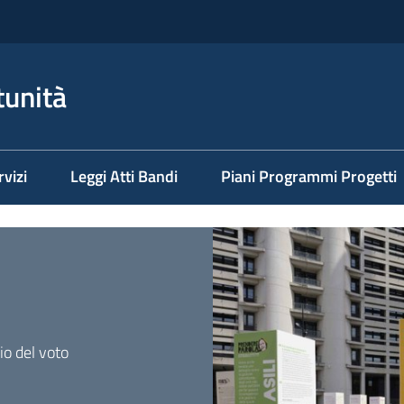
tunità
rvizi
Leggi Atti Bandi
Piani Programmi Progetti
io del voto