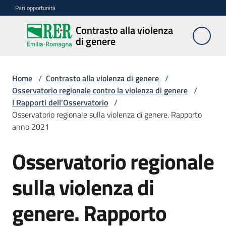
Vai al contenuto
Vai alla navigazione
Vai al footer
Pari opportunità
Contrasto alla violenza
Contrasto
di genere
alla
violenza
di genere
Home
/
Contrasto alla violenza di genere
/
Osservatorio regionale contro la violenza di genere
/
I Rapporti dell’Osservatorio
/
Osservatorio regionale sulla violenza di genere. Rapporto
Centri
anno 2021
Osservatorio regionale
Salta al contenuto
Azioni
sulla violenza di
Divulgazione
genere. Rapporto