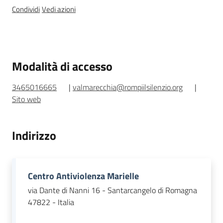
Condividi
Vedi azioni
Normativa
Modalità di accesso
Pari
3465016665
|
valmarecchia@rompiilsilenzio.org
|
opportunità
Sito web
Argomenti
Indirizzo
Novità
Servizi
Centro Antiviolenza Marielle
via Dante di Nanni 16 - Santarcangelo di Romagna
Leggi Atti Bandi
47822 - Italia