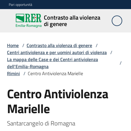
Vai al contenuto
Vai alla navigazione
Vai al footer
Pari opportunità
Contrasto alla violenza
Contrasto
di genere
alla
violenza
di genere
Home
/
Contrasto alla violenza di genere
/
Centri antiviolenza e per uomini autori di violenza
/
La mappa delle Case e dei Centri antiviolenza
/
dell'Emilia-Romagna
Centri
Rimini
/
Centro Antiviolenza Marielle
Centro Antiviolenza
Salta al contenuto
Azioni
Marielle
Divulgazione
Santarcangelo di Romagna