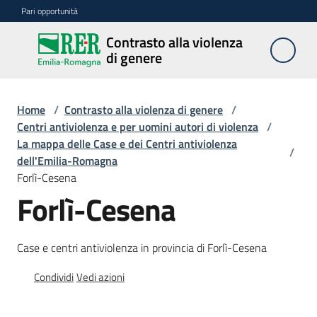
Vai al contenuto
Vai alla navigazione
Vai al footer
Pari opportunità
Contrasto alla violenza
Contrasto
di genere
alla
violenza
di genere
Home
/
Contrasto alla violenza di genere
/
Centri antiviolenza e per uomini autori di violenza
/
La mappa delle Case e dei Centri antiviolenza
/
dell'Emilia-Romagna
Centri
Forlì-Cesena
Forlì-Cesena
Azioni
Case e centri antiviolenza in provincia di Forlì-Cesena
Divulgazione
Condividi
Vedi azioni