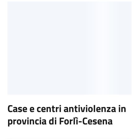
Normativa
Pari
opportunità
Argomenti
Novità
Servizi
Case e centri antiviolenza in
provincia di Forlì-Cesena
Leggi Atti Bandi