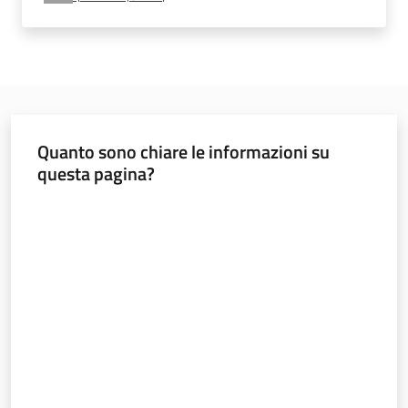
Normativa
Menu selezionato
Pari
Quanto sono chiare le informazioni su
opportunità
questa pagina?
Valuta da 1 a 5 stelle
Argomenti
Novità
Servizi
Leggi Atti Bandi