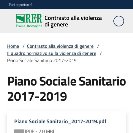
Vai al contenuto
Vai alla navigazione
Vai al footer
Pari opportunità
Contrasto alla violenza
Contrasto
di genere
alla
violenza
di genere
Home
/
Contrasto alla violenza di genere
/
Il quadro normativo sulla violenza di genere
/
Piano Sociale Sanitario 2017-2019
Centri
Piano Sociale Sanitario
2017-2019
Azioni
Divulgazione
Piano Sociale Sanitario_2017-2019.pdf
(
PDF
-
2,0 MB
)