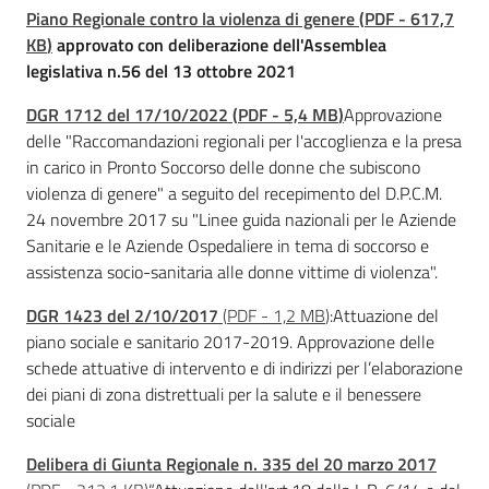
Piano Regionale contro la violenza di genere
(
PDF
-
617,7
Normativa
KB
)
approvato con deliberazione dell'Assemblea
Menu selezionato
legislativa n.56 del 13 ottobre 2021
DGR 1712 del 17/10/2022
(
PDF
-
5,4 MB
)
Approvazione
delle "Raccomandazioni regionali per l'accoglienza e la presa
in carico in Pronto Soccorso delle donne che subiscono
Pari
violenza di genere" a seguito del recepimento del D.P.C.M.
opportunità
24 novembre 2017 su "Linee guida nazionali per le Aziende
Sanitarie e le Aziende Ospedaliere in tema di soccorso e
Argomenti
assistenza socio-sanitaria alle donne vittime di violenza".
Novità
DGR 1423 del 2/10/2017
(
PDF
-
1,2 MB
)
:Attuazione del
piano sociale e sanitario 2017-2019. Approvazione delle
Servizi
schede attuative di intervento e di indirizzi per l’elaborazione
dei piani di zona distrettuali per la salute e il benessere
sociale
Leggi Atti Bandi
Delibera di Giunta Regionale n. 335 del 20 marzo 2017