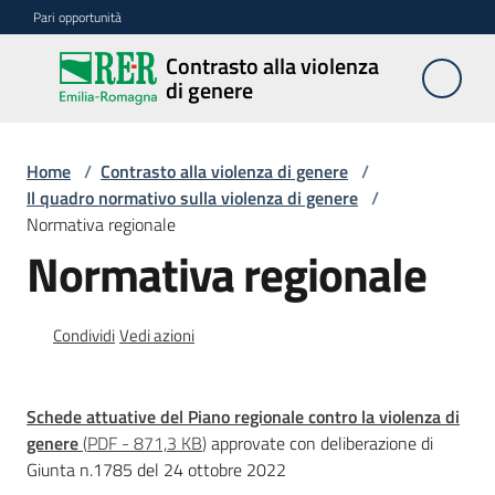
Vai al contenuto
Vai alla navigazione
Vai al footer
Pari opportunità
Contrasto alla violenza
Contrasto
di genere
alla
violenza
di genere
Home
/
Contrasto alla violenza di genere
/
Il quadro normativo sulla violenza di genere
/
Normativa regionale
Normativa regionale
Centri
Condividi
Vedi azioni
Azioni
Schede attuative del Piano regionale contro la violenza di
Divulgazione
genere
(
PDF
-
871,3 KB
)
approvate con deliberazione di
Giunta n.1785 del 24 ottobre 2022