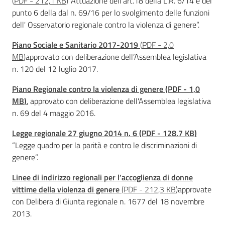
(
PDF
-
212,1 KB
)
“Attuazione dell'art.18 della L.R. 6/14 e del
punto 6 della dal n. 69/16 per lo svolgimento delle funzioni
Piani Programmi
dell' Osservatorio regionale contro la violenza di genere”.
Progetti
Piano Sociale e Sanitario 2017-2019
(
PDF
-
2,0
MB
)
approvato con deliberazione dell’Assemblea legislativa
n. 120 del 12 luglio 2017.
Piano Regionale contro la violenza di genere
(
PDF
-
1,0
MB
)
, approvato con deliberazione dell'Assemblea legislativa
n. 69 del 4 maggio 2016.
Legge regionale 27 giugno 2014 n. 6
(
PDF
-
128,7 KB
)
“Legge quadro per la parità e contro le discriminazioni di
genere”.
Linee di indirizzo regionali per l’accoglienza di donne
vittime della violenza di genere
(
PDF
-
212,3 KB
)
approvate
con Delibera di Giunta regionale n. 1677 del 18 novembre
2013.