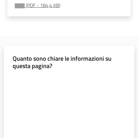
(
PDF
-
184,4 KB
)
Normativa
Menu selezionato
Pari
opportunità
Quanto sono chiare le informazioni su
questa pagina?
Argomenti
Valuta da 1 a 5 stelle
Novità
Servizi
Leggi Atti Bandi