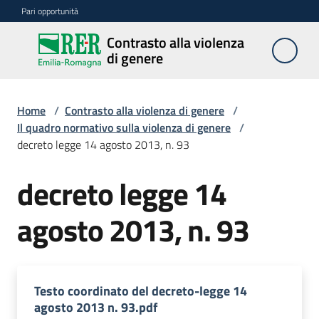
Vai al contenuto
Vai alla navigazione
Vai al footer
Pari opportunità
Contrasto alla violenza
Contrasto
di genere
alla
violenza
di genere
Home
/
Contrasto alla violenza di genere
/
Il quadro normativo sulla violenza di genere
/
decreto legge 14 agosto 2013, n. 93
Centri
decreto legge 14
agosto 2013, n. 93
Azioni
Divulgazione
Testo coordinato del decreto-legge 14
agosto 2013 n. 93.pdf