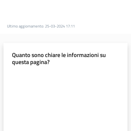
Normativa
Ultimo aggiornamento
:
25-03-2024 17:11
Pari
opportunità
Quanto sono chiare le informazioni su
questa pagina?
Argomenti
Valuta da 1 a 5 stelle
Novità
Servizi
Leggi Atti Bandi