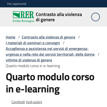
Vai al contenuto
Vai alla navigazione
Vai al footer
Pari opportunità
Contrasto alla violenza
Contrasto
di genere
alla
violenza
di genere
Home
/
Contrasto alla violenza di genere
/
I materiali di seminari e convegni
/
Accoglienza e assistenza nei servizi di emergenza-
urgenza e nella rete dei servizi territoriali, delle donne
/
Centri
vittime di violenza di genere
Quarto modulo corso in e-learning
Quarto modulo corso
Azioni
in e-learning
Divulgazione
Condividi
Vedi azioni