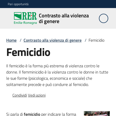
Vai al contenuto
Vai alla navigazione
Vai al footer
Pari opportunità
Contrasto alla violenza
Contrasto
di genere
alla
violenza
di genere
Home
/
Contrasto alla violenza di genere
/
Femicidio
Femicidio
Centri
Il femicidio è la forma più estrema di violenza contro le
donne. Il femminicidio è la violenza contro le donne in tutte
le sue forme (psicologica, economica e sociale) che
Azioni
solitamente precede e può condurre al femicidio.
Condividi
Vedi azioni
Divulgazione
Si parla di
femicidio
per indicare la forma