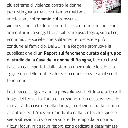
più estrema di violenza contro le donne,
Normativa
per distinguerla ma al contempo metterla
in relazione col
femminicidio
, ossia la
violenza contro le donne in tutte le sue forme, mirante ad
annientarne la soggettività sul piano psicologico, simbolico,
economico e sociale, che solitamente precede e può
Pari
condurre al femicidio. Dal 2011 la Regione promuove la
opportunità
pubblicazione di un
Report sul fenomeno curato dal gruppo
di studio della Casa delle donne di Bologna
, lavoro che si
basa sui casi riportati dalla stampa nazionale e locale e, a
Argomenti
oggi, è una delle fonti esclusive di conoscenza e analisi del
fenomeno.
Novità
I dati raccolti riguardano la provenienza di vittima e autore, il
Servizi
luogo del femicidio, l’area e la regione in cui esso avviene, le
modalità di uccisione della donna, la relazione tra la vittima
Leggi Atti Bandi
e l’autore, ed il “movente” indicato dalla fonte, che spesso
svela situazioni di violenza subite da tempo dalla donna.
Alcuni focus, in ciascun report, sono dedicati a determinate