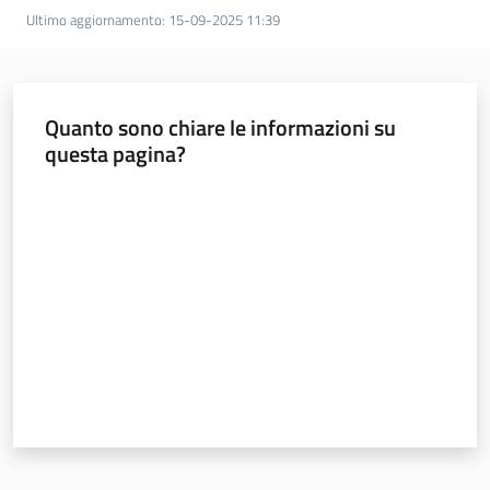
Ultimo aggiornamento
:
15-09-2025 11:39
Normativa
Quanto sono chiare le informazioni su
questa pagina?
Pari
opportunità
Valuta da 1 a 5 stelle
Argomenti
Novità
Servizi
Leggi Atti Bandi