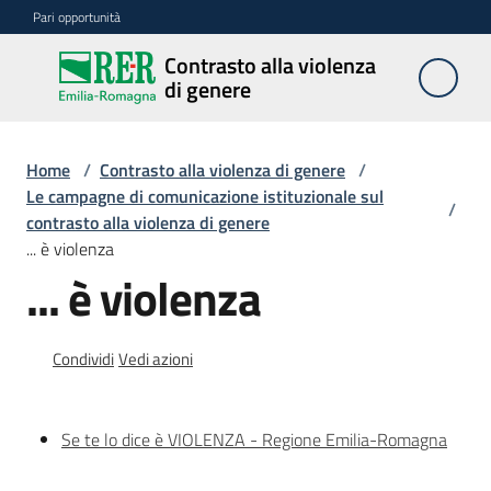
Vai al contenuto
Vai alla navigazione
Vai al footer
Pari opportunità
Contrasto alla violenza
Contrasto
di genere
alla
violenza
di genere
Home
/
Contrasto alla violenza di genere
/
Le campagne di comunicazione istituzionale sul
/
contrasto alla violenza di genere
... è violenza
Centri
... è violenza
Azioni
Condividi
Vedi azioni
Divulgazione
Se te lo dice è VIOLENZA - Regione Emilia-Romagna