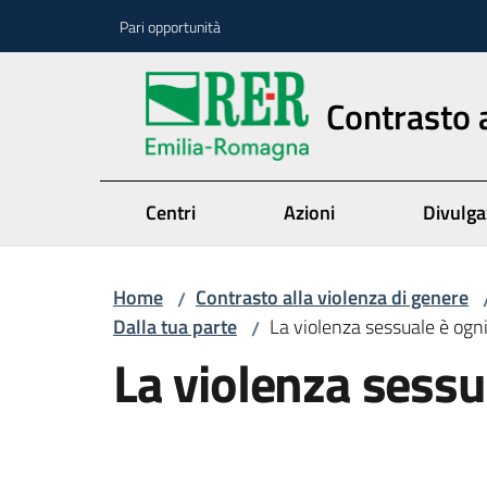
Vai al contenuto
Vai alla navigazione
Vai al footer
Pari opportunità
Contrasto a
Centri
Azioni
Divulga
Home
Contrasto alla violenza di genere
/
Dalla tua parte
La violenza sessuale è ogni
/
La violenza sessua