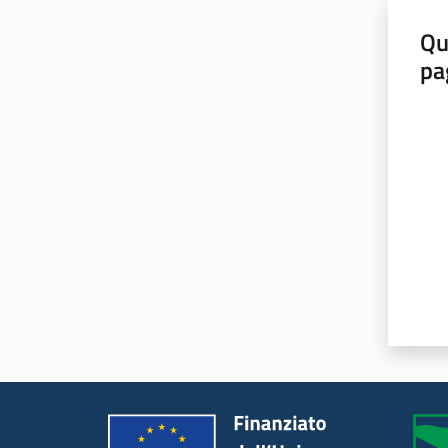
Qu
pa
Valut