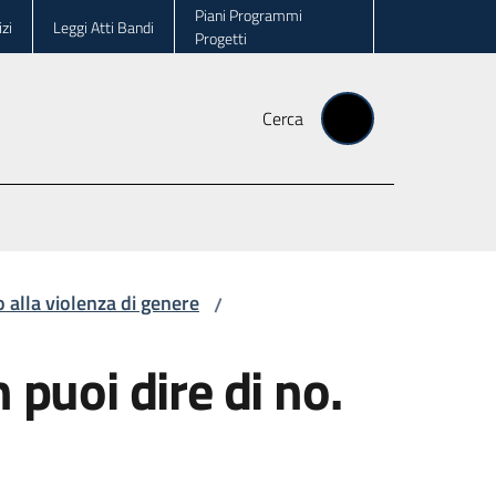
Piani Programmi
zi
Leggi Atti Bandi
Progetti
Cerca
 alla violenza di genere
/
 puoi dire di no.