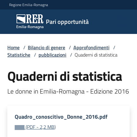
Vai al contenuto
Vai alla navigazione
Vai al footer
Regione Emilia-Romagna
Pari
Pari opportunità
opportunità
Home
/
Bilancio di genere
/
Approfondimenti
/
Argomenti
Statistiche
/
pubblicazioni
/
Quaderni di statistica
Quaderni di statistica
Novità
Le donne in Emilia-Romagna - Edizione 2016
Servizi
Quadro_conoscitivo_Donne_2016.pdf
Leggi
Atti
(
PDF
-
2,2 MB
)
Bandi