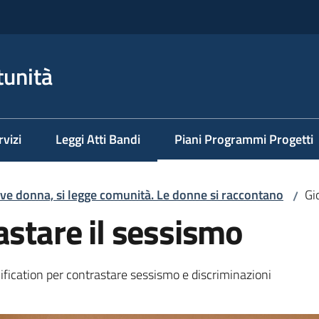
tunità
rvizi
Leggi Atti Bandi
Piani Programmi Progetti
Menu selezionato
rive donna, si legge comunità. Le donne si raccontano
Gi
/
astare il sessismo
fication per contrastare sessismo e discriminazioni