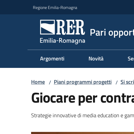
Vai al contenuto
Vai alla navigazione
Vai al footer
Regione Emilia-Romagna
Pari oppor
Argomenti
Novità
Se
Home
Piani programmi progetti
Si sc
/
/
Giocare per contr
Strategie innovative di media education e gami