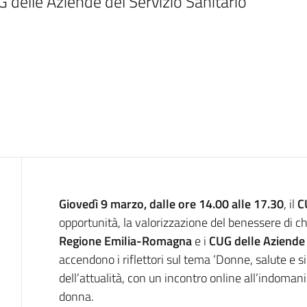
elle Aziende del Servizio Sanitario 
Introduzione
Giovedì 9 marzo, dalle ore 14.00 alle 17.30
, il
C
opportunità, la valorizzazione del benessere di ch
Regione Emilia-Romagna
e i
CUG delle Aziende 
accendono i riflettori sul tema ‘Donne, salute e s
dell’attualità, con un incontro online all’indomani
donna.