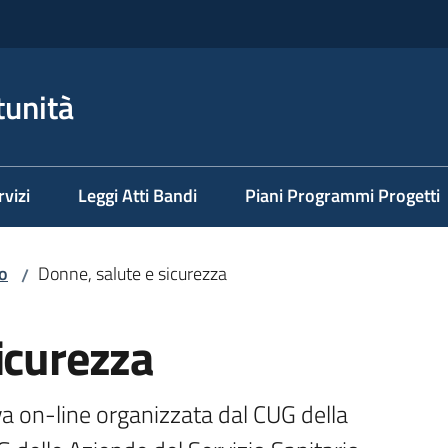
tunità
rvizi
Leggi Atti Bandi
Piani Programmi Progetti
o
Donne, salute e sicurezza
/
icurezza
va on-line organizzata dal CUG della 