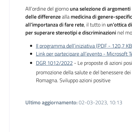
All’ordine del giorno
una selezione di argomenti
delle differenze
alla
medicina di genere-specifi
all’importanza di fare rete
, il tutto
in
un’ottica d
per superare stereotipi e discriminazioni
nel mon
Il programma dell’iniziativa
(
PDF
-
120,7 KB
Link per partecipare all’evento - Microsoft 
DGR 1012/2022
- Le proposte di azioni pos
promozione della salute e del benessere dei 
Romagna. Sviluppo azioni positive
Ultimo aggiornamento
:
02-03-2023, 10:13