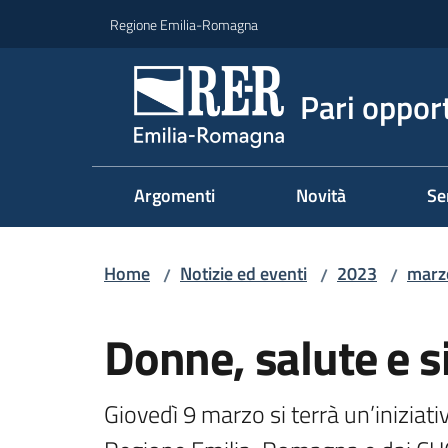
Vai al contenuto
Vai alla navigazione
Vai al footer
Regione Emilia-Romagna
Pari oppor
Argomenti
Novità
Se
Home
Notizie ed eventi
2023
marz
/
/
/
Salta al contenuto
Donne, salute e s
Giovedì 9 marzo si terrà un’iniziati