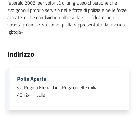
febbraio 2005, per volontà di un gruppo di persone che
svolgono il proprio servizio nelle forze di polizia e nelle forze
Piani
armate, e che condividono oltre al lavoro l’idea di una
Programmi
società più inclusiva come quella rappresentata dal mondo
Progetti
lgbtqia+
Indirizzo
Seguici
su
Polis Aperta
via Regina Elena 14 - Reggio nell'Emilia
42124 - Italia