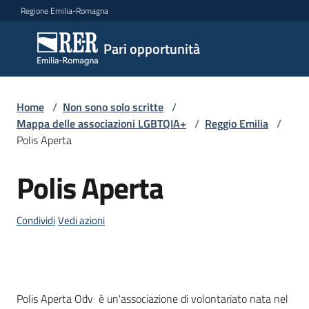
Vai al contenuto
Vai alla navigazione
Vai al footer
Regione Emilia-Romagna
Pari
Pari opportunità
opportunità
Home
/
Non sono solo scritte
/
Argomenti
Mappa delle associazioni LGBTQIA+
/
Reggio Emilia
/
Polis Aperta
Polis Aperta
Novità
Salta al contenuto
Condividi
Vedi azioni
Servizi
Leggi
Atti
Descrizione
Polis Aperta Odv è un'associazione di volontariato nata nel
Bandi