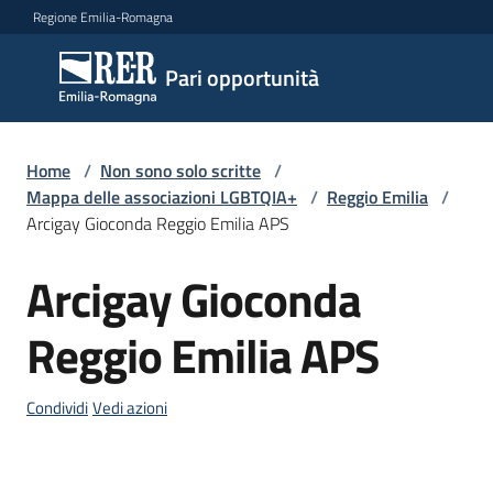
Vai al contenuto
Vai alla navigazione
Vai al footer
Regione Emilia-Romagna
Pari
Pari opportunità
opportunità
Home
/
Non sono solo scritte
/
Argomenti
Mappa delle associazioni LGBTQIA+
/
Reggio Emilia
/
Arcigay Gioconda Reggio Emilia APS
Arcigay Gioconda
Novità
Salta al contenuto
Reggio Emilia APS
Servizi
Condividi
Vedi azioni
Leggi
Atti
Bandi