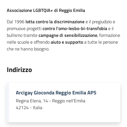
Descrizione
Associazione LGBTQIA+ di Reggio Emilia
Piani
Programmi
Dal 1996
lotta contro la discriminazione
e il pregiudizio e
Progetti
promuove progetti
contro l’omo-lesbo-bi-transfobia
e il
bullismo tramite
campagne di sensibilizzazione
, formazione
nelle scuole e offrendo
aiuto e supporto
a tutte le persone
che ne hanno bisogno.
Seguici
su
Indirizzo
Arcigay Gioconda Reggio Emilia APS
Regina Elena, 14 - Reggio nell'Emilia
42124 - Italia