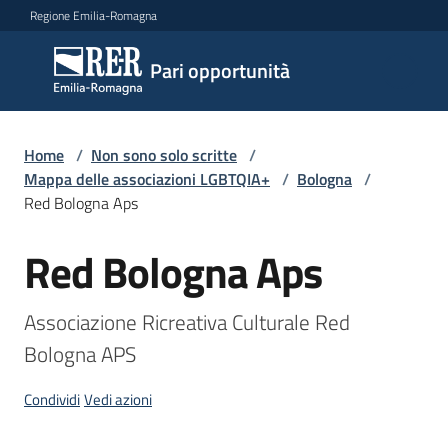
Vai al contenuto
Vai alla navigazione
Vai al footer
Regione Emilia-Romagna
Pari
Pari opportunità
opportunità
Home
/
Non sono solo scritte
/
Argomenti
Mappa delle associazioni LGBTQIA+
/
Bologna
/
Red Bologna Aps
Red Bologna Aps
Novità
Salta al contenuto
Associazione Ricreativa Culturale Red 
Servizi
Bologna APS
Leggi
Condividi
Vedi azioni
Atti
Bandi