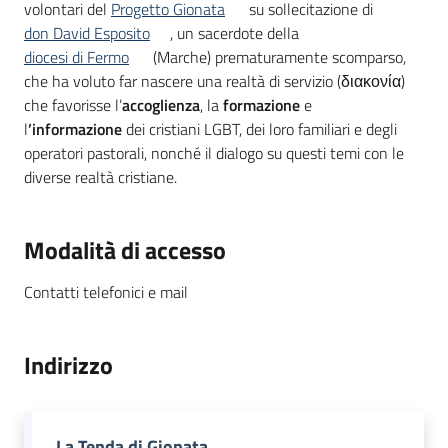
volontari del
Progetto Gionata
su sollecitazione di
don David Esposito
, un sacerdote della
Piani
diocesi di Fermo
(Marche) prematuramente scomparso,
Programmi
che ha voluto far nascere una realtà di servizio (διακονία)
Progetti
che favorisse l’
accoglienza
, la
formazione
e
l
’informazione
dei cristiani LGBT, dei loro familiari e degli
operatori pastorali, nonché il dialogo su questi temi con le
diverse realtà cristiane.
Seguici
su
Modalità di accesso
Contatti telefonici e mail
Indirizzo
La Tenda di Gionata