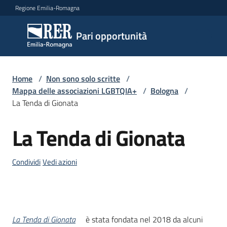
Vai al contenuto
Vai alla navigazione
Vai al footer
Regione Emilia-Romagna
Pari
Pari opportunità
opportunità
Home
/
Non sono solo scritte
/
Argomenti
Mappa delle associazioni LGBTQIA+
/
Bologna
/
La Tenda di Gionata
La Tenda di Gionata
Novità
Salta al contenuto
Condividi
Vedi azioni
Servizi
Leggi
Atti
Descrizione
La Tenda di Gionata
è stata fondata nel 2018 da alcuni
Bandi