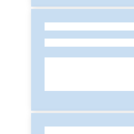
-
-
-