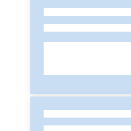
-
-
-
-