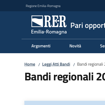
Vai al contenuto
Vai alla navigazione
Vai al footer
Regione Emilia-Romagna
Pari oppor
Argomenti
Novità
Se
Home
Leggi Atti Bandi
Bandi regionali
/
/
Bandi regionali 