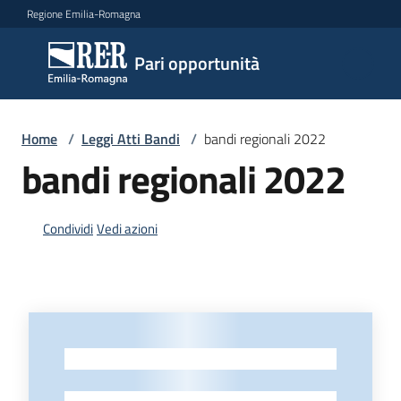
Vai al contenuto
Vai alla navigazione
Vai al footer
Regione Emilia-Romagna
Pari
Pari opportunità
opportunità
Home
/
Leggi Atti Bandi
/
bandi regionali 2022
Argomenti
bandi regionali 2022
Condividi
Vedi azioni
Novità
Servizi
Leggi
-
Atti
Bandi