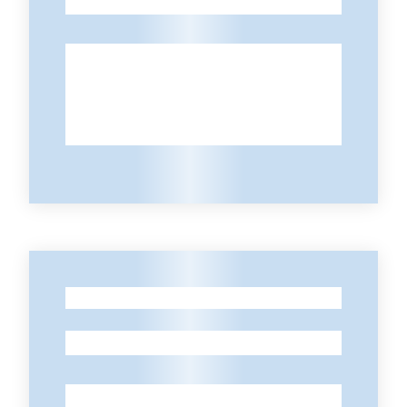
-
Menu selezionato
Piani
Programmi
Progetti
Seguici
su
-
-