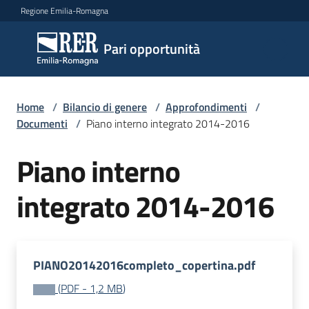
Vai al contenuto
Vai alla navigazione
Vai al footer
Regione Emilia-Romagna
Pari
Pari opportunità
opportunità
Home
/
Bilancio di genere
/
Approfondimenti
/
Argomenti
Documenti
/
Piano interno integrato 2014-2016
Piano interno
Novità
integrato 2014-2016
Servizi
PIANO20142016completo_copertina.pdf
Leggi
Atti
(
PDF
-
1,2 MB
)
Bandi