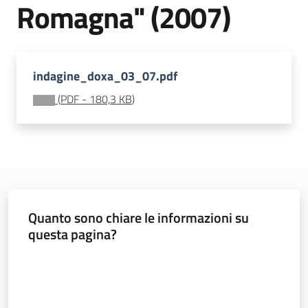
Romagna" (2007)
opportunità
Argomenti
indagine_doxa_03_07.pdf
Novità
(
PDF
-
180,3 KB
)
Servizi
Leggi Atti Bandi
Quanto sono chiare le informazioni su
Piani Programmi
questa pagina?
Progetti
Valuta da 1 a 5 stelle