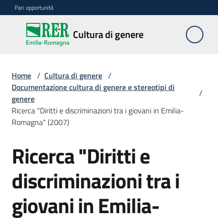
Vai al contenuto
Vai alla navigazione
Vai al footer
Pari opportunità
Cultura
Cultura di genere
di
genere
Home
/
Cultura di genere
/
Documentazione cultura di genere e stereotipi di
/
genere
Azioni
Ricerca "Diritti e discriminazioni tra i giovani in Emilia-
Romagna" (2007)
Divulgazione
Ricerca "Diritti e
discriminazioni tra i
giovani in Emilia-
Pari