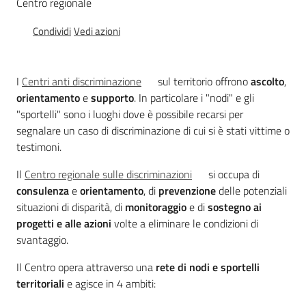
Centro regionale
opportunità
Condividi
Vedi azioni
Argomenti
I
Centri anti discriminazione
sul territorio offrono
ascolto
,
Novità
orientamento
e
supporto
. In particolare i "nodi" e gli
"sportelli" sono i luoghi dove è possibile recarsi per
Servizi
segnalare un caso di discriminazione di cui si è stati vittime o
testimoni.
Leggi Atti Bandi
Il
Centro regionale sulle discriminazioni
si occupa di
consulenza
e
orientamento
, di
prevenzione
delle potenziali
situazioni di disparità, di
monitoraggio
e di
sostegno ai
Piani Programmi
progetti e alle azioni
volte a eliminare le condizioni di
Progetti
svantaggio.
Il Centro opera attraverso una
rete di nodi e sportelli
territoriali
e agisce in 4 ambiti: