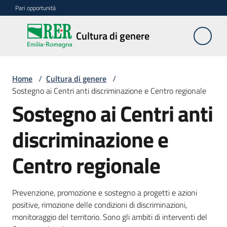
Vai al contenuto
Vai alla navigazione
Vai al footer
Pari opportunità
Cultura
Cultura di genere
di
genere
Home
/
Cultura di genere
/
Sostegno ai Centri anti discriminazione e Centro regionale
Azioni
Sostegno ai Centri anti
discriminazione e
Divulgazione
Centro regionale
Prevenzione, promozione e sostegno a progetti e azioni
positive, rimozione delle condizioni di discriminazioni,
monitoraggio del territorio. Sono gli ambiti di interventi del
Pari