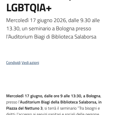
LGBTQIA+
Piani
Programmi
Mercoledì 17 giugno 2026, dalle 9.30 alle 
Progetti
13.30, un seminario a Bologna presso 
l’Auditorium Biagi di Biblioteca Salaborsa
Seguici
su
Condividi
Vedi azioni
Cos'è
Mercoledì 17 giugno, dalle ore 9 alle 13:30, a Bologna
,
presso l’
Auditorium Biagi della Biblioteca Salaborsa, in
Piazza del Nettuno 3
, si terrà il seminario “Tra bisogni e
diritti: l’accesso ai servizi sanitari e sociali delle persone