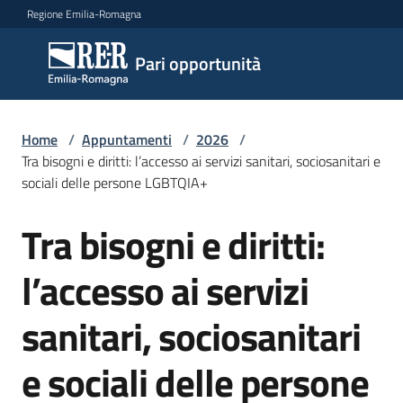
Vai al contenuto
Vai alla navigazione
Vai al footer
Regione Emilia-Romagna
Pari
Pari opportunità
opportunità
Home
/
Appuntamenti
/
2026
/
Argomenti
Tra bisogni e diritti: l’accesso ai servizi sanitari, sociosanitari e
sociali delle persone LGBTQIA+
Tra bisogni e diritti:
Novità
Salta al contenuto
l’accesso ai servizi
Servizi
sanitari, sociosanitari
Leggi
e sociali delle persone
Atti
Bandi