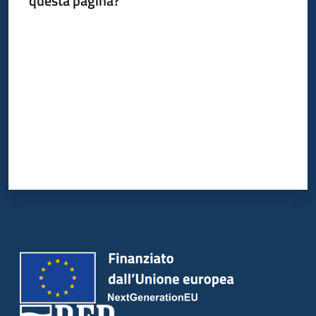
questa pagina?
Valuta da 1 a 5 stelle
Piani
Programmi
Progetti
Seguici
su