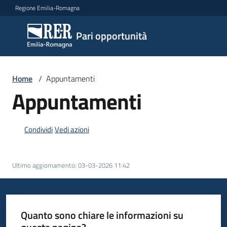
Vai al contenuto
Vai alla navigazione
Vai al footer
Regione Emilia-Romagna
Pari
Pari opportunità
opportunità
Home
/
Appuntamenti
Argomenti
Appuntamenti
Condividi
Vedi azioni
Novità
Ultimo aggiornamento
:
03-03-2026 11:42
Servizi
Leggi
Atti
Quanto sono chiare le informazioni su
Bandi