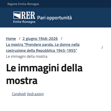
Vai al contenuto
Vai alla navigazione
Vai al footer
Regione Emilia-Romagna
Pari
Pari opportunità
opportunità
Home
/
2 giugno 1946-2026
/
Argomenti
La mostra "Prendere parola. Le donne nella
/
costruzione della Repubblica 1945-1955"
Le immagini della mostra
Le immagini della
Novità
mostra
Servizi
Condividi
Vedi azioni
Leggi
Atti
Bandi