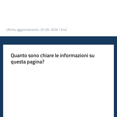
Piani
Programmi
Progetti
Ultimo aggiornamento
:
25-05-2026 13:42
Seguici
su
Quanto sono chiare le informazioni su
questa pagina?
Valuta da 1 a 5 stelle