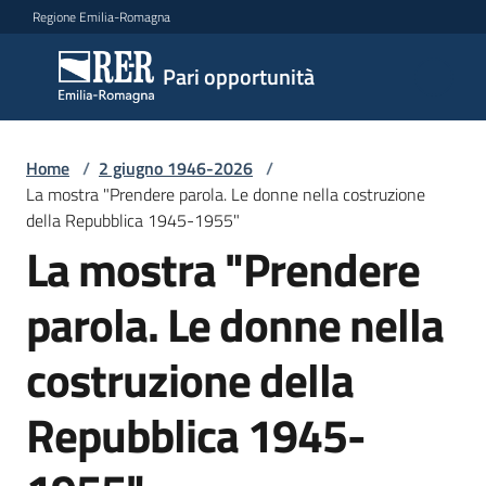
Vai al contenuto
Vai alla navigazione
Vai al footer
Regione Emilia-Romagna
Pari
Pari opportunità
opportunità
Home
/
2 giugno 1946-2026
/
Argomenti
La mostra "Prendere parola. Le donne nella costruzione
della Repubblica 1945-1955"
La mostra "Prendere
Novità
parola. Le donne nella
costruzione della
Servizi
Repubblica 1945-
Leggi
Atti
Bandi