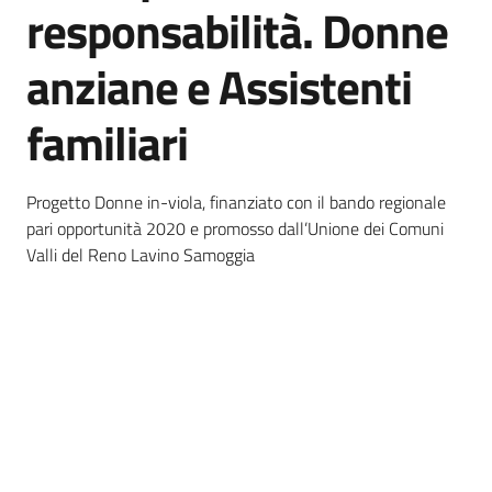
responsabilità. Donne
Piani
anziane e Assistenti
Programmi
Progetti
familiari
Seguici
Progetto Donne in-viola, finanziato con il bando regionale
su
pari opportunità 2020 e promosso dall’Unione dei Comuni
Valli del Reno Lavino Samoggia