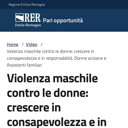
Vai al contenuto
Vai alla navigazione
Vai al footer
Regione Emilia-Romagna
Pari
Pari opportunità
opportunità
Home
/
Video
/
Argomenti
Violenza maschile contro le donne: crescere in
consapevolezza e in responsabilità. Donne anziane e
Assistenti familiari
Violenza maschile
Novità
contro le donne:
Servizi
crescere in
Leggi
consapevolezza e in
Atti
Bandi