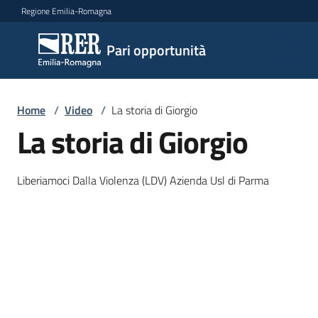
Vai al contenuto
Vai alla navigazione
Vai al footer
Regione Emilia-Romagna
Pari
Pari opportunità
opportunità
Home
/
Video
/
La storia di Giorgio
Argomenti
La storia di Giorgio
Liberiamoci Dalla Violenza (LDV) Azienda Usl di Parma
Novità
Servizi
Leggi
Atti
Bandi