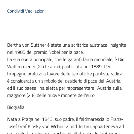
Condividi
Vedi azioni
Piani
Programmi
Progetti
Menu selezionato
Introduzione
Bertha von Suttner è stata una scrittrice austriaca, insignita
nel 1905 del premio Nobel per la pace.
Seguici
La sua opera principale, che le garantì fama mondiale, è Die
su
Waffen nieder (Giù le armi), pubblicata nel 1889. Per
l'impegno profuso a favore delle tematiche pacifiste radicali,
è considerata un simbolo del desiderio di pace dell'Austria,
ed il suo paese l'ha eletta per rappresentare l'Austria sulla
maggiore (2 €) delle nuove monete dell'euro.
Biografia
Nata a Praga nel 1843, suo padre, il feldmaresciallo Franz-
Josef Graf Kinsky von Wchinitz und Tettau, apparteneva ad
una delle famiglie più antiche ed altolocate della Boemia,