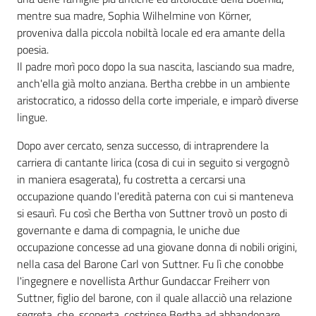
mentre sua madre, Sophia Wilhelmine von Körner,
proveniva dalla piccola nobiltà locale ed era amante della
poesia.
Il padre morì poco dopo la sua nascita, lasciando sua madre,
anch'ella già molto anziana. Bertha crebbe in un ambiente
aristocratico, a ridosso della corte imperiale, e imparò diverse
lingue.
Dopo aver cercato, senza successo, di intraprendere la
carriera di cantante lirica (cosa di cui in seguito si vergognò
in maniera esagerata), fu costretta a cercarsi una
occupazione quando l'eredità paterna con cui si manteneva
si esaurì. Fu così che Bertha von Suttner trovò un posto di
governante e dama di compagnia, le uniche due
occupazione concesse ad una giovane donna di nobili origini,
nella casa del Barone Carl von Suttner. Fu lì che conobbe
l'ingegnere e novellista Arthur Gundaccar Freiherr von
Suttner, figlio del barone, con il quale allacciò una relazione
segreta, che, scoperta, costrinse Bertha ad abbandonare