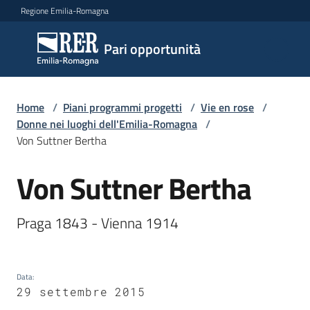
Vai al contenuto
Vai alla navigazione
Vai al footer
Regione Emilia-Romagna
Pari
Pari opportunità
opportunità
Home
/
Piani programmi progetti
/
Vie en rose
/
Argomenti
Donne nei luoghi dell'Emilia-Romagna
/
Von Suttner Bertha
Von Suttner Bertha
Novità
Salta al contenuto
Praga 1843 - Vienna 1914 
Servizi
Leggi
Data
:
Atti
29 settembre 2015
Bandi