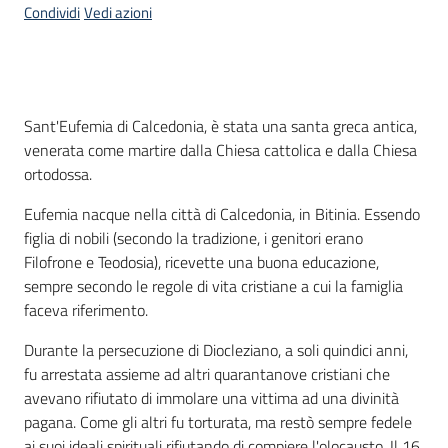
Condividi
Vedi azioni
Piani
Programmi
Progetti
Menu selezionato
Introduzione
Sant'Eufemia di Calcedonia, è stata una santa greca antica,
venerata come martire dalla Chiesa cattolica e dalla Chiesa
ortodossa.
Seguici
su
Eufemia nacque nella città di Calcedonia, in Bitinia. Essendo
figlia di nobili (secondo la tradizione, i genitori erano
Filofrone e Teodosia), ricevette una buona educazione,
sempre secondo le regole di vita cristiane a cui la famiglia
faceva riferimento.
Durante la persecuzione di Diocleziano, a soli quindici anni,
fu arrestata assieme ad altri quarantanove cristiani che
avevano rifiutato di immolare una vittima ad una divinità
pagana. Come gli altri fu torturata, ma restò sempre fedele
ai suoi ideali spirituali rifiutando di compiere l'olocausto. Il 16