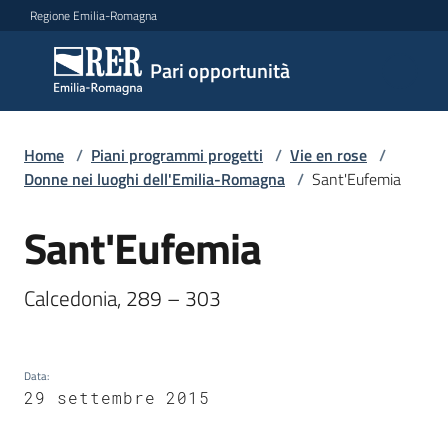
Vai al contenuto
Vai alla navigazione
Vai al footer
Regione Emilia-Romagna
Pari
Pari opportunità
opportunità
Home
/
Piani programmi progetti
/
Vie en rose
/
Argomenti
Donne nei luoghi dell'Emilia-Romagna
/
Sant'Eufemia
Sant'Eufemia
Salta al contenuto
Novità
Calcedonia, 289 – 303 
Servizi
Data
:
Leggi
29 settembre 2015
Atti
Bandi