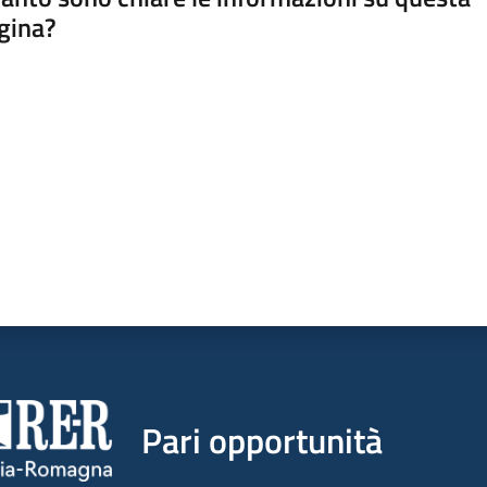
gina?
a da 1 a 5 stelle
Pari opportunità