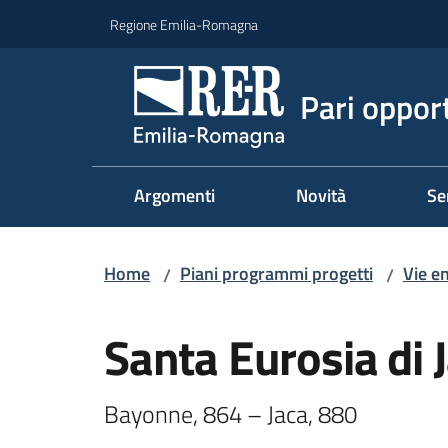
Vai al contenuto
Vai alla navigazione
Vai al footer
Regione Emilia-Romagna
Pari oppor
Argomenti
Novità
Se
Home
Piani programmi progetti
Vie e
/
/
Salta al contenuto
Santa Eurosia di 
Bayonne, 864 – Jaca, 880 