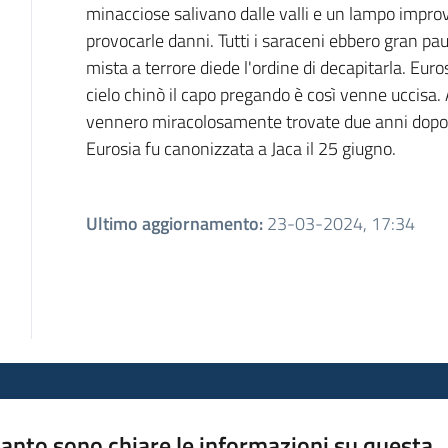
minacciose salivano dalle valli e un lampo impro
provocarle danni. Tutti i saraceni ebbero gran pa
mista a terrore diede l'ordine di decapitarla. Eur
cielo chinò il capo pregando è così venne uccisa. 
vennero miracolosamente trovate due anni dopo d
Eurosia fu canonizzata a Jaca il 25 giugno.
Ultimo aggiornamento
:
23-03-2024, 17:34
anto sono chiare le informazioni su questa