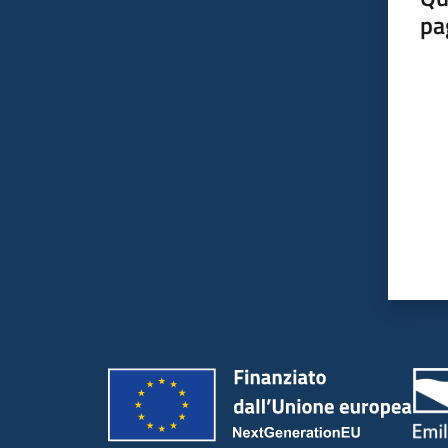
pa
Valut