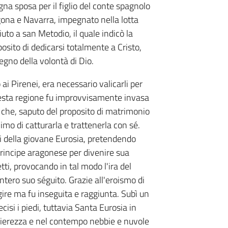
egna sposa per il figlio del conte spagnolo
gona e Navarra, impegnato nella lotta
iuto a san Metodio, il quale indicò la
posito di dedicarsi totalmente a Cristo,
gno della volontà di Dio.
 ai Pirenei, era necessario valicarli per
Questa regione fu improvvisamente invasa
 che, saputo del proposito di matrimonio
mo di catturarla e trattenerla con sé.
ori della giovane Eurosia, pretendendo
principe aragonese per divenire sua
ti, provocando in tal modo l'ira del
intero suo séguito. Grazie all'eroismo di
gire ma fu inseguita e raggiunta. Subì un
isi i piedi, tuttavia Santa Eurosia in
n fierezza e nel contempo nebbie e nuvole