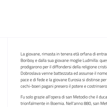
Introduzione
La giovane, rimasta in tenera età orfana di entra
Boriboy e dalla sua giovane moglie Ludmilla: quest
prodigarono per il diffondersi della religione crist
Dobroslava venne battezzata ed assunse il nome g
pace e di fede e la giovane Eurosia si distinse pe
cechi-boeri pagani presero il potere e costrinsero l
Fu solo grazie all'opera di san Metodio che il duc
trionfalmente in Boemia. Nell'anno 880, san Me