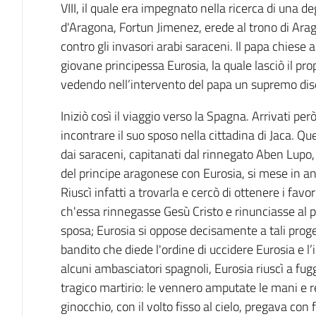
VIII, il quale era impegnato nella ricerca di una d
d'Aragona, Fortun Jimenez, erede al trono di Ara
contro gli invasori arabi saraceni. Il papa chiese a
giovane principessa Eurosia, la quale lasciò il pro
vedendo nell’intervento del papa un supremo dise
Iniziò così il viaggio verso la Spagna. Arrivati però
incontrare il suo sposo nella cittadina di Jaca. 
dai saraceni, capitanati dal rinnegato Aben Lupo,
del principe aragonese con Eurosia, si mese in ani
Riuscì infatti a trovarla e cercò di ottenere i fav
ch'essa rinnegasse Gesù Cristo e rinunciasse al 
sposa; Eurosia si oppose decisamente a tali proget
bandito che diede l'ordine di uccidere Eurosia e l’
alcuni ambasciatori spagnoli, Eurosia riuscì a fug
tragico martirio: le vennero amputate le mani e rec
ginocchio, con il volto fisso al cielo, pregava co