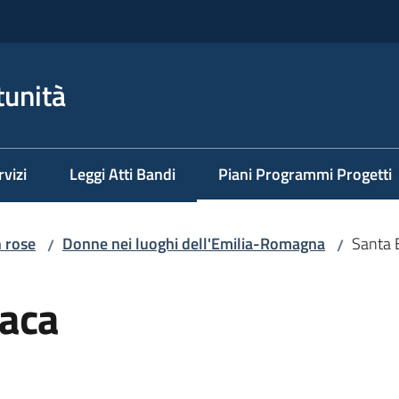
tunità
rvizi
Leggi Atti Bandi
Piani Programmi Progetti
Menu selezionato
n rose
Donne nei luoghi dell'Emilia-Romagna
Santa E
/
/
Jaca