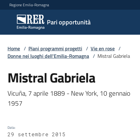
Vai al contenuto
Vai alla navigazione
Vai al footer
Regione Emilia-Romagna
Pari
Pari opportunità
opportunità
Home
/
Piani programmi progetti
/
Vie en rose
/
Argomenti
Donne nei luoghi dell'Emilia-Romagna
/
Mistral Gabriela
Mistral Gabriela
Salta al contenuto
Novità
Vicuña, 7 aprile 1889 - New York, 10 gennaio 
1957 
Servizi
Leggi
Data
:
Atti
29 settembre 2015
Bandi