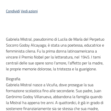
Piani
Condividi
Vedi azioni
Programmi
Progetti
Menu selezionato
Introduzione
Gabriela Mistral, pseudonimo di Lucila de María del Perpetuo
Seguici
Socorro Godoy Alcayaga; è stata una poetessa, educatrice e
su
femminista cilena. Fu la prima donna latinoamericana a
vincere il Premio Nobel per la letteratura, nel 1945. I temi
centrali delle sue opere sono l'amore, l'affetto per la madre,
le proprie memorie dolorose, la tristezza e la guarigione.
Biografia
Gabriela Mistral nasce a Vicuña, dove prosegue la sua
formazione scolastica fino alle secondarie. Suo padre, Juan
Gerónimo Godoy Villanueva, abbandona la famiglia quando
la Mistral ha appena tre anni. A quattordici, è già in grado di
sostenere finanziariamente sia se stessa che sua madre,