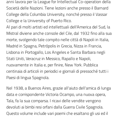
anni lavora per la League for Intellectual Co-operation della
Società delle Nazioni. Tiene lezioni anche presso il Barnard
College della Columbia University, nonché presso il Vassar
College e la University of Puerto Rico.
Al pari di molti artisti ed intellettuali dell'America del Sud, la
Mistral diviene anche console del Cile, dal 1932 fino alla sua
morte, svolgendo tale compito nelle città di Napoli in Italia,
Madrid in Spagna, Petrópolis in Grecia, Nizza in Francia,
Lisbona in Portogallo, Los Angeles e Santa Barbara negli
Stati Uniti, Veracruz in Messico, Rapallo e Napoli,
nuovamente in Italia e, per finire, New York. Pubblica
centinaia di articoli in periodici e giornali di pressoché tutti i
Paesi di lingua Spagnola.
Nel 1938, a Buenos Aires, grazie all'aiuto dell'amica di lunga
data e corrispondente Victoria Ocampo, una nuova opera,
Tala, fa la sua comparsa. I ricavi delle vendite vengono
devoluti ai bimbi resi orfani dalla Guerra Civile Spagnola.
Questo volume include vari poemi che esaltano gli usi ed il