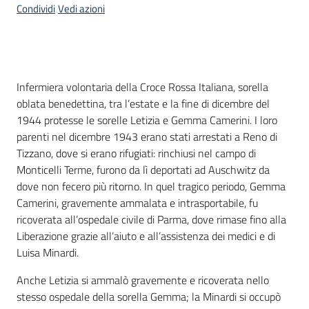
Condividi
Vedi azioni
Piani
Programmi
Progetti
Menu selezionato
Introduzione
Infermiera volontaria della Croce Rossa Italiana, sorella
oblata benedettina, tra l’estate e la fine di dicembre del
1944 protesse le sorelle Letizia e Gemma Camerini. I loro
Seguici
parenti nel dicembre 1943 erano stati arrestati a Reno di
su
Tizzano, dove si erano rifugiati: rinchiusi nel campo di
Monticelli Terme, furono da lì deportati ad Auschwitz da
dove non fecero più ritorno. In quel tragico periodo, Gemma
Camerini, gravemente ammalata e intrasportabile, fu
ricoverata all’ospedale civile di Parma, dove rimase fino alla
Liberazione grazie all’aiuto e all’assistenza dei medici e di
Luisa Minardi.
Anche Letizia si ammalò gravemente e ricoverata nello
stesso ospedale della sorella Gemma; la Minardi si occupò