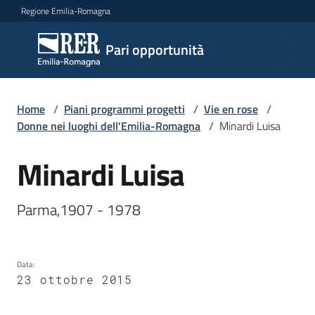
Vai al contenuto
Vai alla navigazione
Vai al footer
Regione Emilia-Romagna
Pari
Pari opportunità
opportunità
Home
/
Piani programmi progetti
/
Vie en rose
/
Argomenti
Donne nei luoghi dell'Emilia-Romagna
/
Minardi Luisa
Minardi Luisa
Salta al contenuto
Novità
Parma,1907 - 1978 
Servizi
Data
:
Leggi
23 ottobre 2015
Atti
Bandi