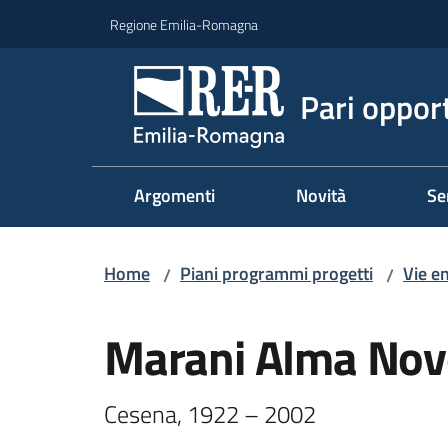
Vai al contenuto
Vai alla navigazione
Vai al footer
Regione Emilia-Romagna
Pari oppor
Argomenti
Novità
Se
Home
Piani programmi progetti
Vie e
/
/
Salta al contenuto
Marani Alma Nov