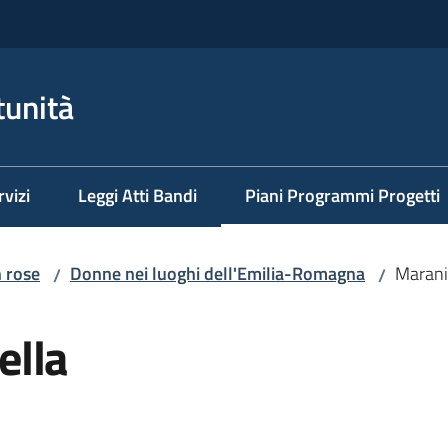
tunità
rvizi
Leggi Atti Bandi
Piani Programmi Progetti
Menu selezionato
n rose
Donne nei luoghi dell'Emilia-Romagna
Marani
/
/
ella