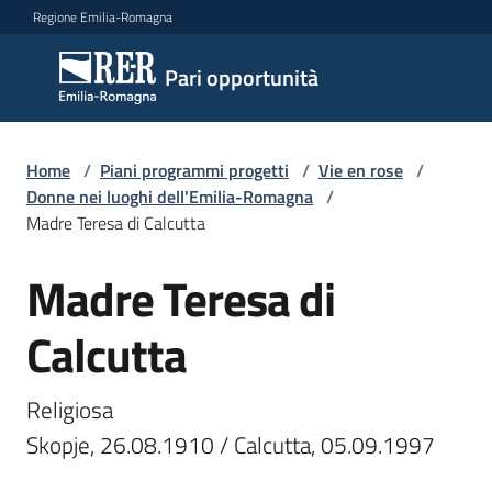
Vai al contenuto
Vai alla navigazione
Vai al footer
Regione Emilia-Romagna
Pari
Pari opportunità
opportunità
Home
/
Piani programmi progetti
/
Vie en rose
/
Argomenti
Donne nei luoghi dell'Emilia-Romagna
/
Madre Teresa di Calcutta
Madre Teresa di
Novità
Salta al contenuto
Calcutta
Servizi
Religiosa

Leggi
Skopje, 26.08.1910 / Calcutta, 05.09.1997

Atti
Bandi