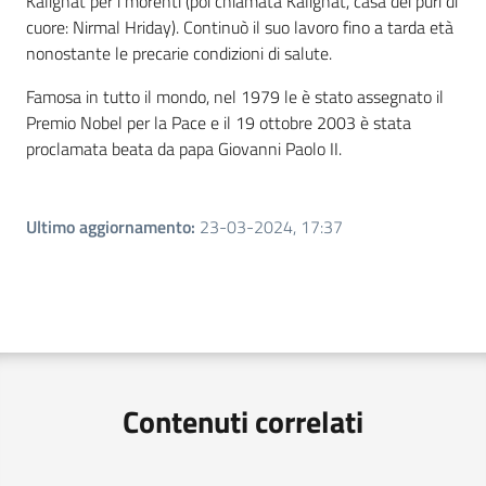
Kalighat per i morenti (poi chiamata Kalighat, casa dei puri di
cuore: Nirmal Hriday). Continuò il suo lavoro fino a tarda età
nonostante le precarie condizioni di salute.
Famosa in tutto il mondo, nel 1979 le è stato assegnato il
Premio Nobel per la Pace e il 19 ottobre 2003 è stata
proclamata beata da papa Giovanni Paolo II.
Ultimo aggiornamento
:
23-03-2024, 17:37
Contenuti correlati