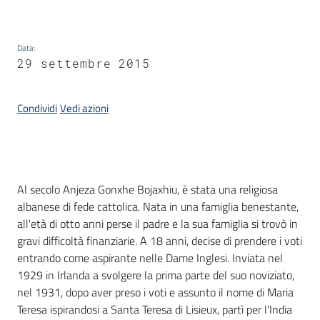
Piani
Programmi
Data
:
29 settembre 2015
Progetti
Menu selezionato
Condividi
Vedi azioni
Seguici
su
Introduzione
Al secolo Anjeza Gonxhe Bojaxhiu, è stata una religiosa
albanese di fede cattolica. Nata in una famiglia benestante,
all'età di otto anni perse il padre e la sua famiglia si trovò in
gravi difficoltà finanziarie. A 18 anni, decise di prendere i voti
entrando come aspirante nelle Dame Inglesi. Inviata nel
1929 in Irlanda a svolgere la prima parte del suo noviziato,
nel 1931, dopo aver preso i voti e assunto il nome di Maria
Teresa ispirandosi a Santa Teresa di Lisieux, partì per l'India