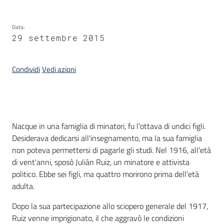
Piani
Data
:
Programmi
29 settembre 2015
Progetti
Menu selezionato
Condividi
Vedi azioni
Seguici
su
Introduzione
Nacque in una famiglia di minatori, fu l'ottava di undici figli.
Desiderava dedicarsi all'insegnamento, ma la sua famiglia
non poteva permettersi di pagarle gli studi. Nel 1916, all'età
di vent'anni, sposò Julián Ruiz, un minatore e attivista
politico. Ebbe sei figli, ma quattro morirono prima dell'età
adulta.
Dopo la sua partecipazione allo sciopero generale del 1917,
Ruiz venne imprigionato, il che aggravò le condizioni