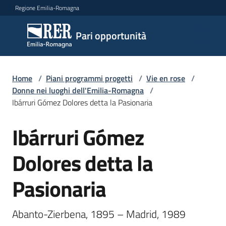
Vai al contenuto
Vai alla navigazione
Vai al footer
Regione Emilia-Romagna
Pari
Pari opportunità
opportunità
Home
/
Piani programmi progetti
/
Vie en rose
/
Argomenti
Donne nei luoghi dell'Emilia-Romagna
/
Ibárruri Gómez Dolores detta la Pasionaria
Ibárruri Gómez
Novità
Salta al contenuto
Dolores detta la
Servizi
Pasionaria
Leggi
Atti
Abanto-Zierbena, 1895 – Madrid, 1989 
Bandi