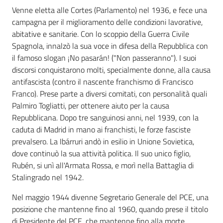
Venne eletta alle Cortes (Parlamento) nel 1936, e fece una
campagna per il miglioramento delle condizioni lavorative,
abitative e sanitarie. Con lo scoppio della Guerra Civile
Spagnola, innalzò la sua voce in difesa della Repubblica con
il famoso slogan ¡No pasarán! ("Non passeranno"). I suoi
discorsi conquistarono molti, specialmente donne, alla causa
antifascista (contro il nascente franchismo di Francisco
Franco). Prese parte a diversi comitati, con personalità quali
Palmiro Togliatti, per ottenere aiuto per la causa
Repubblicana. Dopo tre sanguinosi anni, nel 1939, con la
caduta di Madrid in mano ai franchisti, le forze fasciste
prevalsero. La Ibárruri andò in esilio in Unione Sovietica,
dove continuò la sua attività politica. Il suo unico figlio,
Rubén, si unì all'Armata Rossa, e morì nella Battaglia di
Stalingrado nel 1942.
Nel maggio 1944 divenne Segretario Generale del PCE, una
posizione che mantenne fino al 1960, quando prese il titolo
di Presidente del PCE, che mantenne fino alla morte.