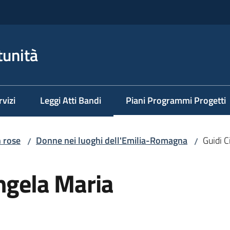
tunità
rvizi
Leggi Atti Bandi
Piani Programmi Progetti
Menu selezionato
n rose
Donne nei luoghi dell'Emilia-Romagna
Guidi 
/
/
ngela Maria