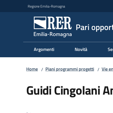
Vai al contenuto
Vai alla navigazione
Vai al footer
Regione Emilia-Romagna
Pari oppor
Argomenti
Novità
Se
Home
Piani programmi progetti
Vie e
/
/
Salta al contenuto
Guidi Cingolani A