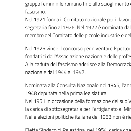
gruppo femminile romano fino allo scioglimento d
fascismo.
Nel 1921 fonda il Comitato nazionale per il lavor
segretaria fino al 1926. Nel 1922 è nominata dal
membro del Comitato delle piccole industrie e dell
Nel 1925 vince il concorso per diventare Ispettore
fondatrici dell'Associazione nazionale delle profes
Alla caduta del fascismo aderisce alla Democrazi
nazionale dal 1944 al 1947.
Nominata alla Consulta Nazionale nel 1945, l'ann
1948 deputata nella prima legislatura.
Nel 1951 in occasione della formazione del suo VI
la carica di sottosegretaria per l'artigianato al M
Nelle elezioni politiche italiane del 1953 non è rie
Eletta Sindaco di Palestrina, nel 1954, carica ch