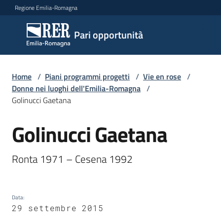
Vai al contenuto
Vai alla navigazione
Vai al footer
Regione Emilia-Romagna
Pari
Pari opportunità
opportunità
Home
/
Piani programmi progetti
/
Vie en rose
/
Argomenti
Donne nei luoghi dell'Emilia-Romagna
/
Golinucci Gaetana
Golinucci Gaetana
Novità
Salta al contenuto
Ronta 1971 – Cesena 1992 
Servizi
Leggi
Data
:
Atti
29 settembre 2015
Bandi