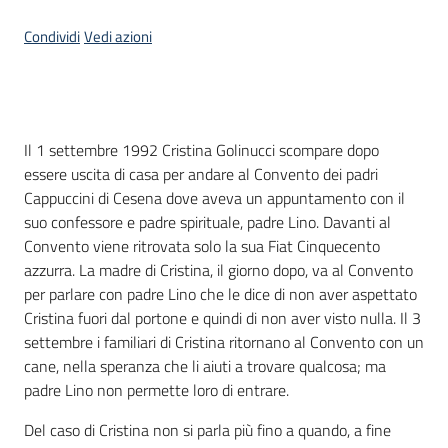
Condividi
Vedi azioni
Piani
Programmi
Progetti
Menu selezionato
Introduzione
Il 1 settembre 1992 Cristina Golinucci scompare dopo
essere uscita di casa per andare al Convento dei padri
Seguici
Cappuccini di Cesena dove aveva un appuntamento con il
su
suo confessore e padre spirituale, padre Lino. Davanti al
Convento viene ritrovata solo la sua Fiat Cinquecento
azzurra. La madre di Cristina, il giorno dopo, va al Convento
per parlare con padre Lino che le dice di non aver aspettato
Cristina fuori dal portone e quindi di non aver visto nulla. Il 3
settembre i familiari di Cristina ritornano al Convento con un
cane, nella speranza che li aiuti a trovare qualcosa; ma
padre Lino non permette loro di entrare.
Del caso di Cristina non si parla più fino a quando, a fine