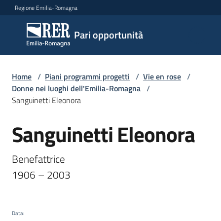
Vai al contenuto
Vai alla navigazione
Vai al footer
Regione Emilia-Romagna
Pari
Pari opportunità
opportunità
Home
/
Piani programmi progetti
/
Vie en rose
/
Argomenti
Donne nei luoghi dell'Emilia-Romagna
/
Sanguinetti Eleonora
Sanguinetti Eleonora
Novità
Salta al contenuto
Benefattrice

Servizi
1906 – 2003
Leggi
Atti
Data
:
Bandi