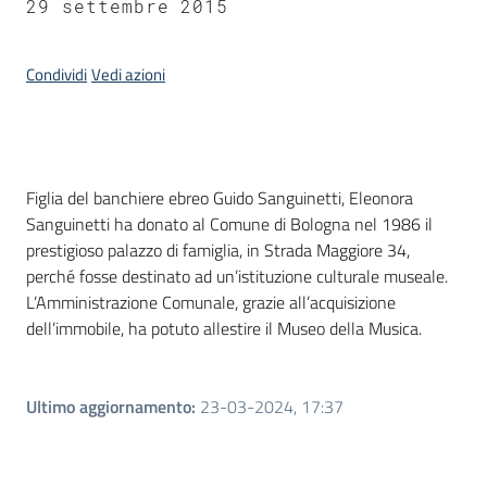
29 settembre 2015
Piani
Programmi
Condividi
Vedi azioni
Progetti
Menu selezionato
Introduzione
Seguici
Figlia del banchiere ebreo Guido Sanguinetti, Eleonora
su
Sanguinetti ha donato al Comune di Bologna nel 1986 il
prestigioso palazzo di famiglia, in Strada Maggiore 34,
perché fosse destinato ad un’istituzione culturale museale.
L’Amministrazione Comunale, grazie all’acquisizione
dell’immobile, ha potuto allestire il Museo della Musica.
Ultimo aggiornamento
:
23-03-2024, 17:37