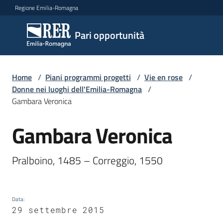
Vai al contenuto
Vai alla navigazione
Vai al footer
Regione Emilia-Romagna
Pari
Pari opportunità
opportunità
Home
/
Piani programmi progetti
/
Vie en rose
/
Argomenti
Donne nei luoghi dell'Emilia-Romagna
/
Gambara Veronica
Gambara Veronica
Novità
Salta al contenuto
Pralboino, 1485 – Correggio, 1550
Servizi
Leggi
Data
:
Atti
29 settembre 2015
Bandi