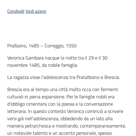
Condividi
Vedi azioni
Piani
Programmi
Progetti
Menu selezionato
Introduzione
Pralboino, 1485 – Correggio, 1550
Seguici
Veronica Gambara nacque la notte tra il 29 e il 30
su
novembre 1485, da nobile famiglia.
La ragazza visse l'adolescenza tra Pratalboino e Brescia.
Brescia era al tempo una città molto ricca con fermenti
culturali in piena espansione. Per le famiglie nobili era
d'obbligo cimentarsi con la poesia e la conversazione
letteraria. In questo contesto Veronica cominciò a scrivere
versi già nell'adolescenza, obbedendo da un lato alla
maniera petrarchesca e mostrando, contemporaneamente,
un notevole talento e un accento personale, spesso