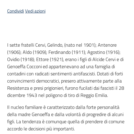
Condividi
Vedi azioni
Piani
Programmi
Progetti
Menu selezionato
Introduzione
I sette fratelli Cervi, Gelindo, (nato nel 1901); Antenore
(1906); Aldo (1909); Ferdinando (1911); Agostino (1916);
Seguici
Ovidio (1918); Ettore (1921), erano i figli di Alcide Cervi e di
su
Genoeffa Cocconi
ed appartenevano ad una famiglia di
contadini con radicati sentimenti antifascisti. Dotati di forti
convincimenti democratici, presero attivamente parte alla
Resistenza e presi prigionieri, furono fucilati dai fascisti il 28
dicembre 1943 nel poligono di tiro di Reggio Emilia.
Il nucleo familiare è caratterizzato dalla forte personalità
della madre Genoeffa e dalla volontà di progredire di alcuni
figli. La tendenza è comunque quella di prendere di comune
accordo le decisioni più importanti.