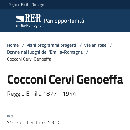
Vai al contenuto
Vai alla navigazione
Vai al footer
Regione Emilia-Romagna
Pari
Pari opportunità
opportunità
Home
/
Piani programmi progetti
/
Vie en rose
/
Argomenti
Donne nei luoghi dell'Emilia-Romagna
/
Cocconi Cervi Genoeffa
Cocconi Cervi Genoeffa
Novità
Salta al contenuto
Reggio Emilia 1877 - 1944 
Servizi
Leggi
Data
:
Atti
29 settembre 2015
Bandi