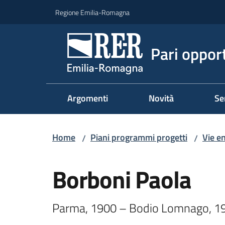
Vai al contenuto
Vai alla navigazione
Vai al footer
Regione Emilia-Romagna
Pari oppor
Argomenti
Novità
Se
Home
Piani programmi progetti
Vie e
/
/
Salta al contenuto
Borboni Paola
Parma, 1900 – Bodio Lomnago, 1