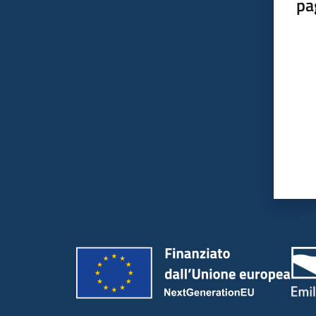
pa
Valut