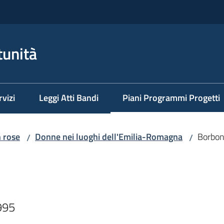
tunità
rvizi
Leggi Atti Bandi
Piani Programmi Progetti
Menu selezionato
n rose
Donne nei luoghi dell'Emilia-Romagna
Borbon
/
/
995 