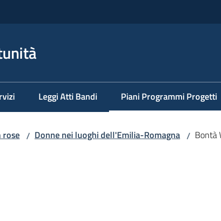
tunità
rvizi
Leggi Atti Bandi
Piani Programmi Progetti
Menu selezionato
n rose
Donne nei luoghi dell'Emilia-Romagna
Bontà
/
/