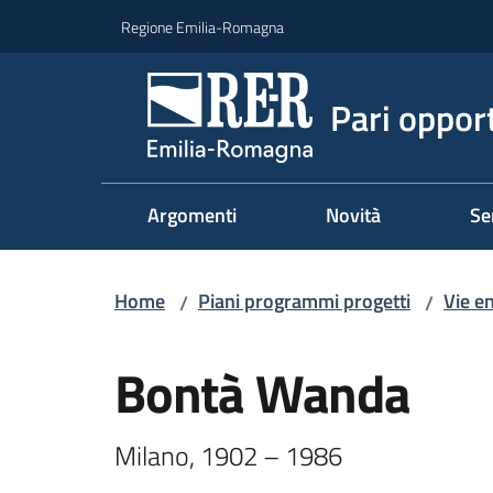
Vai al contenuto
Vai alla navigazione
Vai al footer
Regione Emilia-Romagna
Pari oppor
Argomenti
Novità
Se
Home
Piani programmi progetti
Vie e
/
/
Salta al contenuto
Bontà Wanda
Milano, 1902 – 1986 