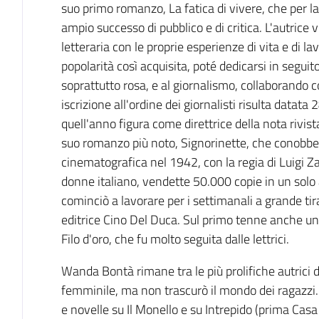
suo primo romanzo, La fatica di vivere, che per la
ampio successo di pubblico e di critica. L'autrice 
letteraria con le proprie esperienze di vita e di la
popolarità così acquisita, poté dedicarsi in segui
soprattutto rosa, e al giornalismo, collaborando 
iscrizione all'ordine dei giornalisti risulta datata
quell'anno figura come direttrice della nota rivist
suo romanzo più noto, Signorinette, che conobbe
cinematografica nel 1942, con la regia di Luigi Z
donne italiano, vendette 50.000 copie in un sol
cominciò a lavorare per i settimanali a grande tir
editrice Cino Del Duca. Sul primo tenne anche una f
Filo d'oro, che fu molto seguita dalle lettrici.
Wanda Bontà rimane tra le più prolifiche autrici d
femminile, ma non trascurò il mondo dei ragazzi.
e novelle su Il Monello e su Intrepido (prima Cas