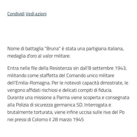
Piani
Condividi
Vedi azioni
Programmi
Progetti
Menu selezionato
Introduzione
Nome di battaglia "Bruna" è stata una partigiana italiana,
Seguici
medaglia d'oro al valor militare.
su
Entra nelle file della Resistenza sin dall’8 settembre 1943,
militando come staffetta del Comando unico militare
dell’Emilia-Romagna. Per le notevoli capacità dimostrate, le
vengono affidati rischiosi e delicati compiti di fiducia.
Durante una missione a Parma viene scoperta e consegnata
alla Polizia di sicurezza germanica SD. Interrogata e
brutalmente torturata, viene infine uccisa sulle rive del Po
nei pressi di Colorno il 28 marzo 1945