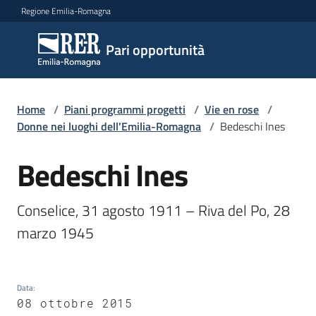
Vai al contenuto
Vai alla navigazione
Vai al footer
Regione Emilia-Romagna
Pari
Pari opportunità
opportunità
Home
/
Piani programmi progetti
/
Vie en rose
/
Argomenti
Donne nei luoghi dell'Emilia-Romagna
/
Bedeschi Ines
Bedeschi Ines
Salta al contenuto
Novità
Conselice, 31 agosto 1911 – Riva del Po, 28 
marzo 1945 
Servizi
Leggi
Data
:
Atti
08 ottobre 2015
Bandi