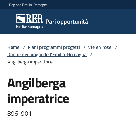
Vai al contenuto
Vai alla navigazione
Vai al footer
Regione Emilia-Romagna
Pari
Pari opportunità
opportunità
Home
/
Piani programmi progetti
/
Vie en rose
/
Argomenti
Donne nei luoghi dell'Emilia-Romagna
/
Angilberga imperatrice
Angilberga
Novità
Salta al contenuto
imperatrice
Servizi
896-901
Leggi
Atti
Bandi