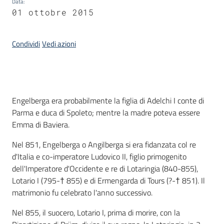
Data
:
01 ottobre 2015
Piani
Programmi
Condividi
Vedi azioni
Progetti
Menu selezionato
Seguici
Introduzione
Engelberga era probabilmente la figlia di Adelchi I conte di
su
Parma e duca di Spoleto; mentre la madre poteva essere
Emma di Baviera.
Nel 851, Engelberga o Angilberga si era fidanzata col re
d'Italia e co-imperatore Ludovico II, figlio primogenito
dell'Imperatore d'Occidente e re di Lotaringia (840-855),
Lotario I (795-† 855) e di Ermengarda di Tours (?-† 851). Il
matrimonio fu celebrato l'anno successivo.
Nel 855, il suocero, Lotario I, prima di morire, con la