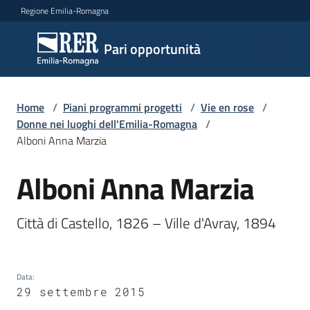
Vai al contenuto
Vai alla navigazione
Vai al footer
Regione Emilia-Romagna
Pari
Pari opportunità
opportunità
Home
/
Piani programmi progetti
/
Vie en rose
/
Argomenti
Donne nei luoghi dell'Emilia-Romagna
/
Alboni Anna Marzia
Alboni Anna Marzia
Novità
Salta al contenuto
Città di Castello, 1826 – Ville d'Avray, 1894 
Servizi
Leggi
Data
:
Atti
29 settembre 2015
Bandi