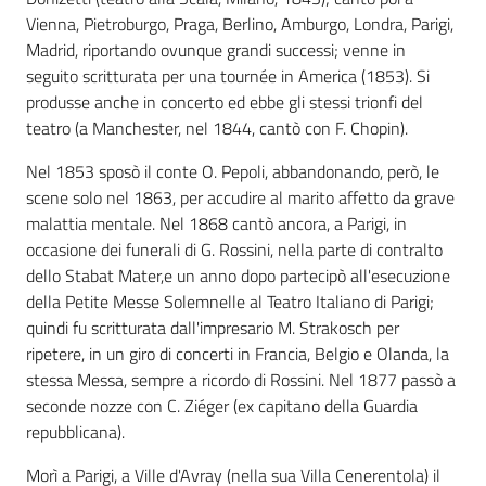
Vienna, Pietroburgo, Praga, Berlino, Amburgo, Londra, Parigi,
Madrid, riportando ovunque grandi successi; venne in
seguito scritturata per una tournée in America (1853). Si
produsse anche in concerto ed ebbe gli stessi trionfi del
teatro (a Manchester, nel 1844, cantò con F. Chopin).
Nel 1853 sposò il conte O. Pepoli, abbandonando, però, le
scene solo nel 1863, per accudire al marito affetto da grave
malattia mentale. Nel 1868 cantò ancora, a Parigi, in
occasione dei funerali di G. Rossini, nella parte di contralto
dello Stabat Mater,e un anno dopo partecipò all'esecuzione
della Petite Messe Solemnelle al Teatro Italiano di Parigi;
quindi fu scritturata dall'impresario M. Strakosch per
ripetere, in un giro di concerti in Francia, Belgio e Olanda, la
stessa Messa, sempre a ricordo di Rossini. Nel 1877 passò a
seconde nozze con C. Ziéger (ex capitano della Guardia
repubblicana).
Morì a Parigi, a Ville d'Avray (nella sua Villa Cenerentola) il