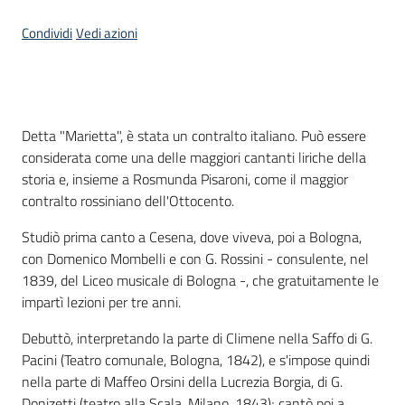
Condividi
Vedi azioni
Piani
Programmi
Progetti
Menu selezionato
Introduzione
Detta "Marietta", è stata un contralto italiano. Può essere
considerata come una delle maggiori cantanti liriche della
Seguici
storia e, insieme a Rosmunda Pisaroni, come il maggior
su
contralto rossiniano dell'Ottocento.
Studiò prima canto a Cesena, dove viveva, poi a Bologna,
con Domenico Mombelli e con G. Rossini - consulente, nel
1839, del Liceo musicale di Bologna -, che gratuitamente le
impartì lezioni per tre anni.
Debuttò, interpretando la parte di Climene nella Saffo di G.
Pacini (Teatro comunale, Bologna, 1842), e s'impose quindi
nella parte di Maffeo Orsini della Lucrezia Borgia, di G.
Donizetti (teatro alla Scala, Milano, 1843); cantò poi a